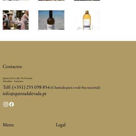
Contactos
Quinta da Levada, Via Romana
Aboadela – Amarante
Telf: (+351) 255 098 854
(Chamada para a rede fixa nacional)
info@quintadalevada.pt
Legal
Menu