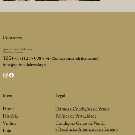
Contactos
Quinta da Levada, Via Romana
Aboadela – Amarante
Telf: (+351) 255 098 854
(Chamada para a rede fixa nacional)
info@quintadalevada.pt
Legal
Menu
Termos e Condições de Venda
Home
Política de Privacidade
História
Condições Gerais de Venda
Vinhos
e Resolução Alternativa de Litígios
Loja