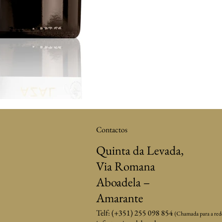
Contactos
Quinta da Levada,
Via Romana
Aboadela –
Amarante
Telf: (+351) 255 098 854
(Chamada para a rede