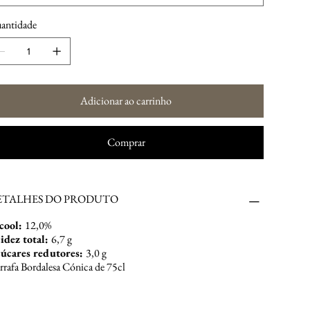
antidade
Adicionar ao carrinho
Comprar
ETALHES DO PRODUTO
cool:
12,0%
idez total:
6,7 g
úcares redutores:
3,0 g
rrafa Bordalesa Cónica de 75cl