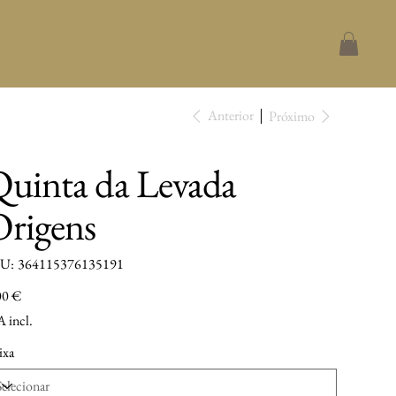
Anterior
Próximo
uinta da Levada
rigens
SKU
U:
364115376135191
364115376135191
ço
00 €
 incl.
ixa