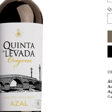
Qu
D
Ál
Ac
Aç
Ga